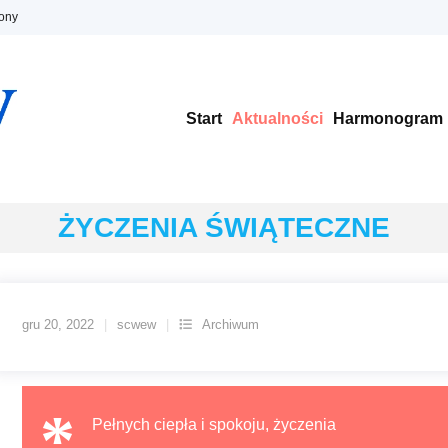
ony
Start
Aktualności
Harmonogram
ŻYCZENIA ŚWIĄTECZNE
gru 20, 2022
scwew
Archiwum
Pełnych ciepła i spokoju, życzenia