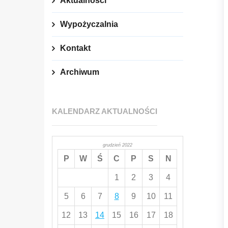
Aktualności
Wypożyczalnia
Kontakt
Archiwum
KALENDARZ AKTUALNOŚCI
grudzień 2022
P
W
Ś
C
P
S
N
1
2
3
4
5
6
7
8
9
10
11
12
13
14
15
16
17
18