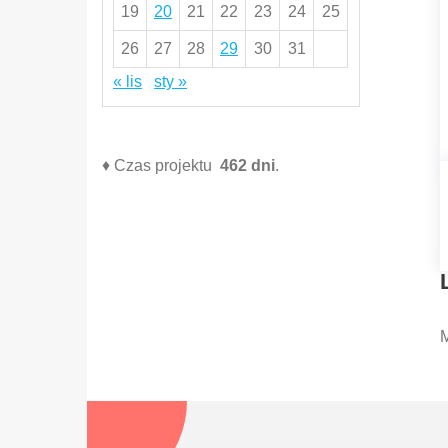
19
20
21
22
23
24
25
26
27
28
29
30
31
« lis
sty »
♦ Czas projektu
462 dni
.
M