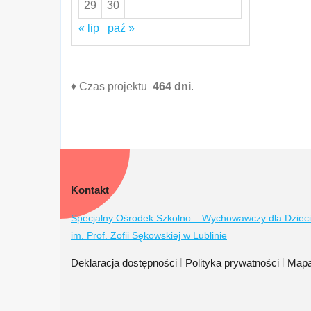
29
30
« lip
paź »
♦ Czas projektu
464 dni
.
Kontakt
Specjalny Ośrodek Szkolno – Wychowawczy dla Dzieci
im. Prof. Zofii Sękowskiej w Lublinie
|
|
Deklaracja dostępności
Polityka prywatności
Mapa